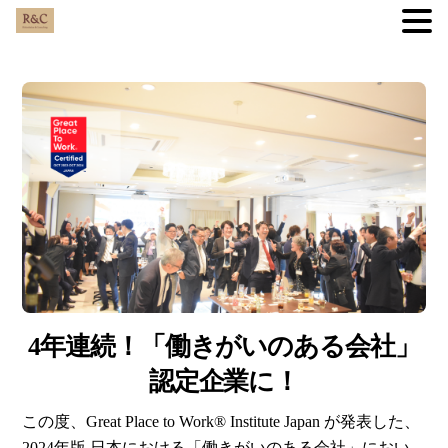
Skip
to
content
4年連続！「働きがいのある会社」
認定企業に！
この度、Great Place to Work® Institute Japan が発表した、
2024年版 日本における「働きがいのある会社」におい