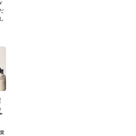
W
だ
し
！
え
営業