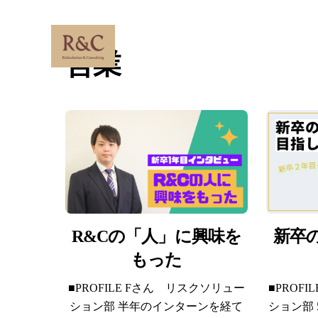
Skip
to
content
営業
R&Cの「人」に興味を
新卒
もった
■PROFILE Fさん リスクソリュー
■PROF
ション部 半年のインターンを経て
ション部