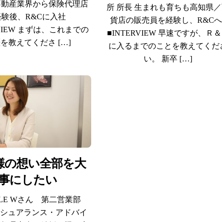
不動産業界から保険代理店
所 所長 生まれも育ちも高知県
経験後、R&Cに入社
貨店の販売員を経験し、R&C
RVIEW まずは、これまでの
■INTERVIEW 早速ですが、Ｒ
を教えてくださ […]
に入るまでのことを教えてくだ
い。 新卒 […]
様の想い全部を大
事にしたい
FILE Wさん 第二営業部
ンシュアランス・アドバイ