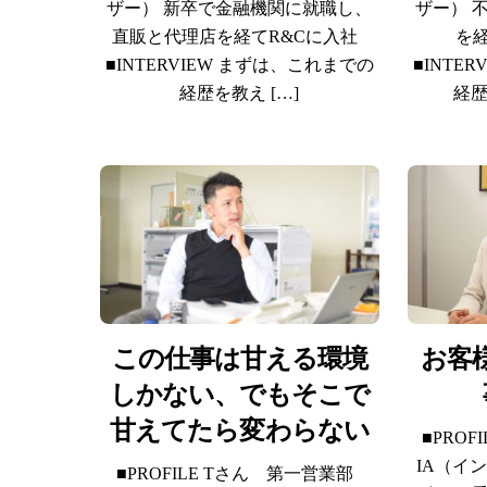
ザー） 新卒で金融機関に就職し、
ザー） 
直販と代理店を経てR&Cに入社
を
■INTERVIEW まずは、これまでの
■INTE
経歴を教え […]
経歴
この仕事は甘える環境
お客
しかない、でもそこで
甘えてたら変わらない
■PRO
IA（イ
■PROFILE Tさん 第一営業部