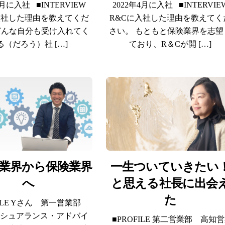
4月に入社 ■INTERVIEW
2022年4月に入社 ■INTERVIE
入社した理由を教えてくだ
R&Cに入社した理由を教えてく
どんな自分も受け入れてく
さい。 もともと保険業界を志望
る（だろう）社 […]
ており、R＆Cが開 […]
業界から保険業界
一生ついていきたい
へ
と思える社長に出会
た
FILE Yさん 第一営業部
ンシュアランス・アドバイ
■PROFILE 第二営業部 高知