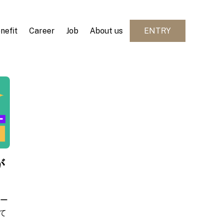
nefit
Career
Job
About us
ENTRY
が
ュー
て