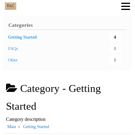
Skip
to
Categories
content
Getting Started
4
FAQs
1
Other
1
Category -
Getting
Started
Category description
Main
Getting Started